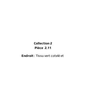
Collection 2
Pièce 2.11
Endroit
: Tissu vert cotelé et
dentelle noire cousue main
.
Envers
: Satin rose
.
Biais
: coton vert mat.
Laçage
: lacet noir.
Busc
: métal, 4 points d’attache.
Baleines
: spiralées en acier avec
embouts en acier.
Œillets
: métal noir
Tour de Taille /
TT : 74cm / 29
inches