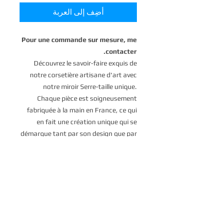
أضِف إلى العربة
Pour une commande sur mesure, me
contacter.
Découvrez le savoir-faire exquis de
notre corsetière artisane d'art avec
notre miroir Serre-taille unique.
Chaque pièce est soigneusement
fabriquée à la main en France, ce qui
en fait une création unique qui se
démarque tant par son design que par
sa qualité. Le serre-taille est orné de
miroirs décoratifs, ajoutant une
touche d'élégance et d'allure à
n'importe quelle tenue. Que vous
recherchiez une pièce tendance pour
une occasion spéciale ou un ajout
étonnant à votre garde-robe de tous