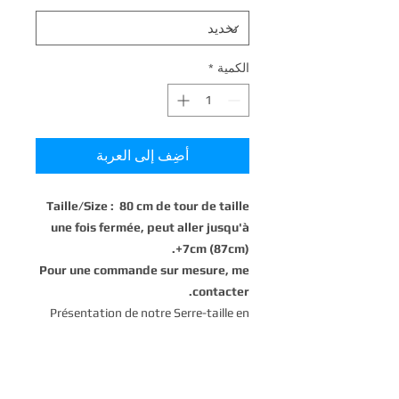
الكمية
*
أضِف إلى العربة
Taille/Size : 80 cm de tour de taille
une fois fermée, peut aller jusqu'à
+7cm (87cm).
Pour une commande sur mesure, me
contacter.
Présentation de notre Serre-taille en
sky rose impression serpent, fabriqué
à la main par notre artisane corsetière
d'art qualifié en France. Chaque pièce
est méticuleusement conçue et