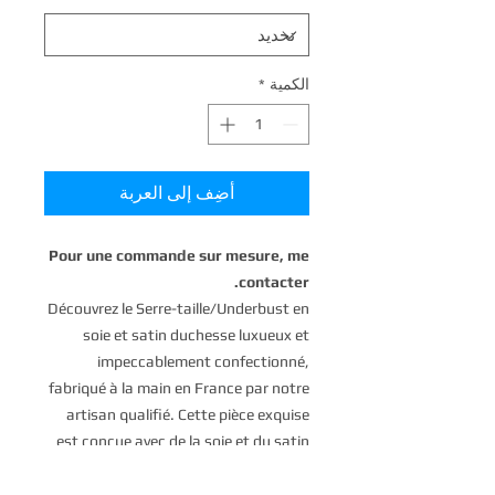
الكمية
*
أضِف إلى العربة
Pour une commande sur mesure, me
contacter.
Découvrez le Serre-taille/Underbust en
soie et satin duchesse luxueux et
impeccablement confectionné,
fabriqué à la main en France par notre
artisan qualifié. Cette pièce exquise
est conçue avec de la soie et du satin
duchesse de la plus haute qualité,
mettant en valeur le savoir-faire de la