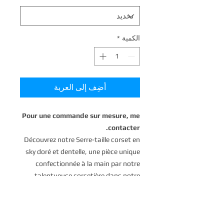
الكمية
*
أضِف إلى العربة
Pour une commande sur mesure, me
contacter.
Découvrez notre Serre-taille corset en
sky doré et dentelle, une pièce unique
confectionnée à la main par notre
talentueuse corsetière dans notre
atelier en France. Ce corset exquis est
fabriqué avec soin et attention aux
détails, offrant à chaque cliente une
pièce personnalisée et sur mesure. La