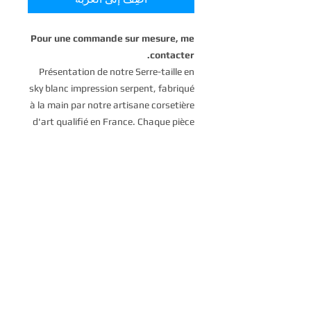
Pour une commande sur mesure, me
contacter.
Présentation de notre Serre-taille en
sky blanc impression serpent, fabriqué
à la main par notre artisane corsetière
d'art qualifié en France. Chaque pièce
est méticuleusement conçue et
confectionnée pour offrir à la fois
soutien et style. La belle couleur
blanche combinée à l'imprimé serpent
donne à ce serre-taille un look unique
et luxueux. Fabriqué avec des
matériaux de haute qualité et une
attention aux détails, ce serre-taille
est parfait pour ajouter une touche
d'élégance à n'importe quelle tenue.
Réhaussez votre garde-robe avec