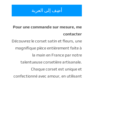
أضِف إلى العربة
Pour une commande sur mesure, me
contacter
Découvrez le corset satin et fleurs, une
magnifique pièce entièrement faite à
la main en France par notre
talentueuse corsetière artisanale.
Chaque corset est unique et
confectionné avec amour, en utilisant
des matériaux de la plus haute qualité.
Ce corset est doté de baleines en acier
spiralé pour un maintien optimal et
d'un intérieur noir élégant pour un look
raffiné.
L'extérieur en satin met en valeur un
motif de fleurs délicates pour une